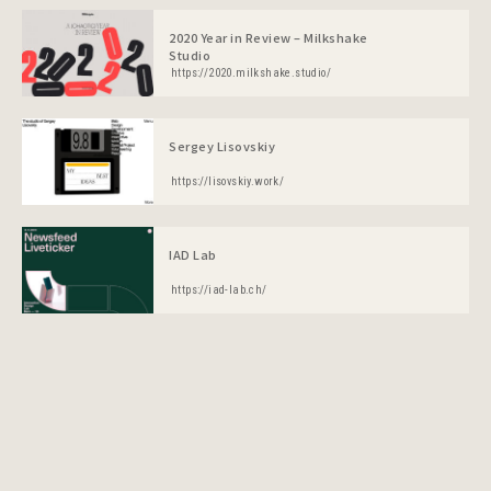
2020 Year in Review – Milkshake
Studio
https://2020.milkshake.studio/
Sergey Lisovskiy
https://lisovskiy.work/
IAD Lab
https://iad-lab.ch/