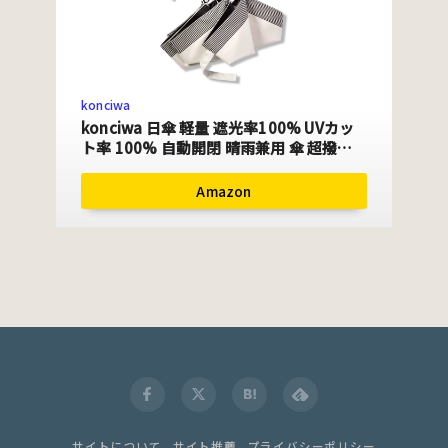
konciwa
konciwa 日傘 軽量 遮光率100% UVカッ
ト率 100% 自動開閉 晴雨兼用 傘 超撥水
レディース 折りたたみ傘 ンズ 紫外線カッ
ト 折り畳み傘 かわいい 可愛い おしゃれ
Amazon
コンパクト 旅行 ブランド 誕生日プレゼン
ト 女友達 母 女性
サイトについて
サイト推薦
プライバシーポリシー