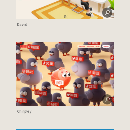
David
Chirpley