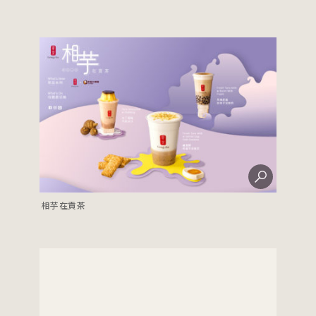
相芋在貢茶