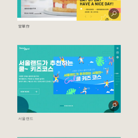
甘單作
서울랜드