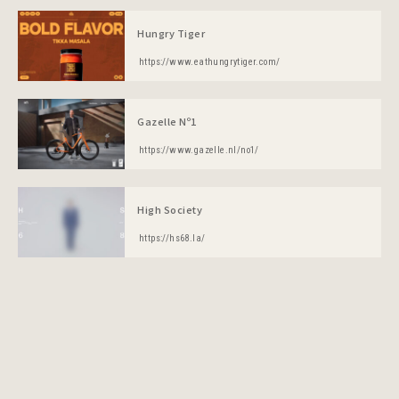
Hungry Tiger
https://www.eathungrytiger.com/
Gazelle Nº1
https://www.gazelle.nl/no1/
High Society
https://hs68.la/