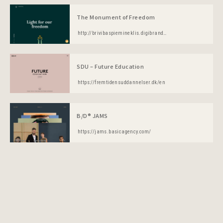
The Monument of Freedom
http://brivibaspiemineklis.digibrand.lv/
SDU – Future Education
https://fremtidensuddannelser.dk/en
B/D® JAMS
https://jams.basicagency.com/