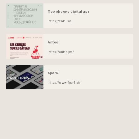
Портфолио digital арт
https://zzdo.ru/
Anteo
https://anteo.pro/
4por4
https://www.4por4.pt/