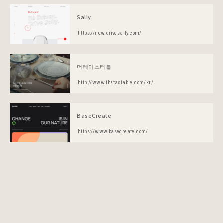
Sally
https://new.drivesally.com/
더테이스터블
http://www.thetastable.com/kr/
BaseCreate
https://www.basecreate.com/