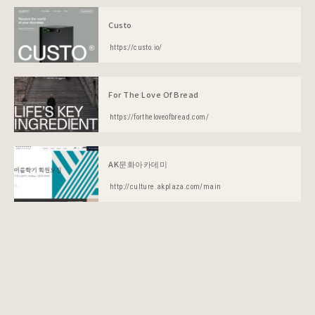
Custo
https://custo.io/
For The Love Of Bread
https://fortheloveofbread.com/
AK문화아카데미
http://culture.akplaza.com/main