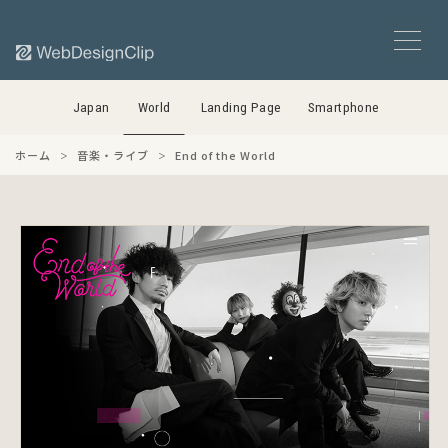
Japan
World
Landing Page
Smartphone
ホーム
音楽・ライブ
End of the World