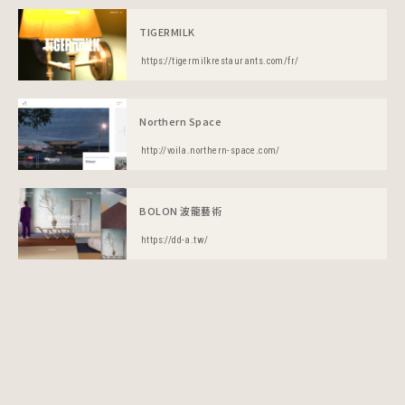
TIGERMILK
https://tigermilkrestaurants.com/fr/
Northern Space
http://voila.northern-space.com/
BOLON 波龍藝術
https://dd-a.tw/