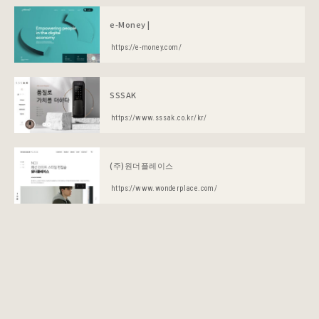
e-Money |
https://e-money.com/
SSSAK
https://www.sssak.co.kr/kr/
(주)원더플레이스
https://www.wonderplace.com/