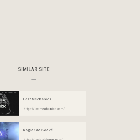
SIMILAR SITE
Lost Mechanics
https://lostmechanics.com/
Rogier de Boevé
https://rogierdeboeve.com/