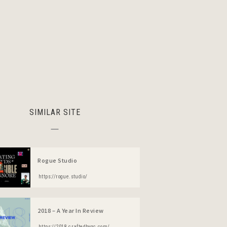
SIMILAR SITE
Rogue Studio
https://rogue.studio/
2018 – A Year In Review
https://2018.craftedbygc.com/