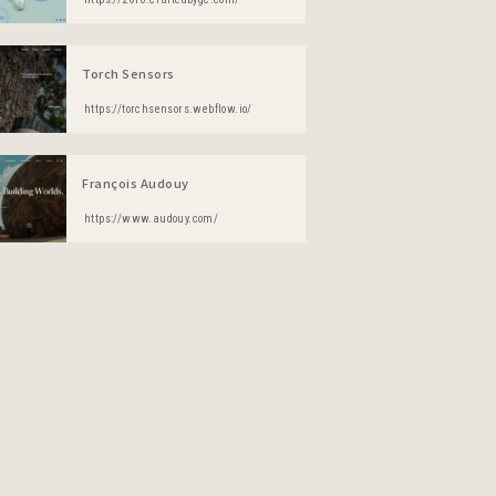
Torch Sensors
https://torchsensors.webflow.io/
François Audouy
https://www.audouy.com/