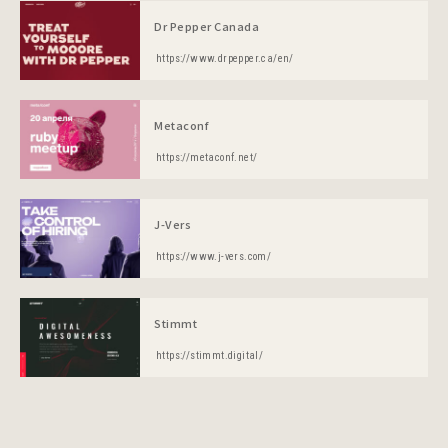
Dr Pepper Canada
https://www.drpepper.ca/en/
Metaсonf
https://metaconf.net/
J-Vers
https://www.j-vers.com/
Stimmt
https://stimmt.digital/