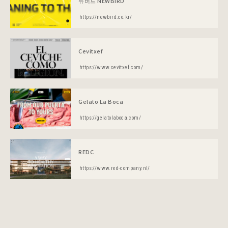
뉴버드 NEWBIRD
https://newbird.co.kr/
Cevitxef
https://www.cevitxef.com/
Gelato La Boca
https://gelatolaboca.com/
REDC
https://www.red-company.nl/