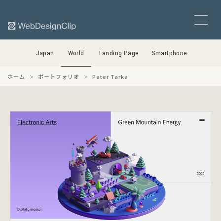
Japan
World
Landing Page
Smartphone
ホーム
ポートフォリオ
Peter Tarka