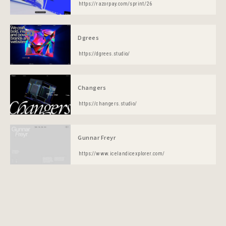
https://razorpay.com/sprint/26
Dgrees
https://dgrees.studio/
Changers
https://changers.studio/
Gunnar Freyr
https://www.icelandicexplorer.com/