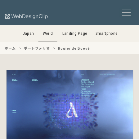
Japan
World
Landing Page
Smartphone
ホーム
ポートフォリオ
Rogier de Boevé