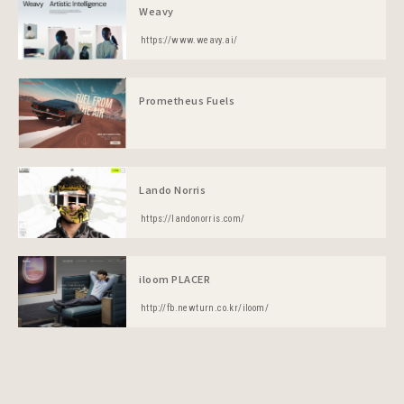
Weavy
https://www.weavy.ai/
Prometheus Fuels
Lando Norris
https://landonorris.com/
iloom PLACER
http://fb.newturn.co.kr/iloom/