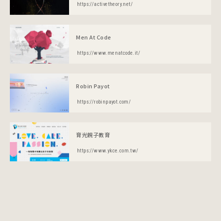
https://activetheory.net/
Men At Code
https://www.menatcode.it/
Robin Payot
https://robinpayot.com/
育光親子教育
https://www.ykce.com.tw/