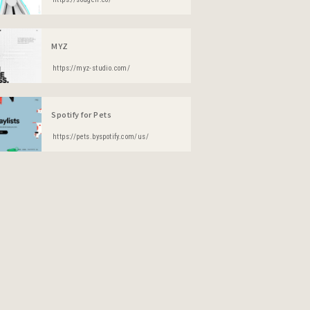
MYZ
https://myz-studio.com/
Spotify for Pets
https://pets.byspotify.com/us/