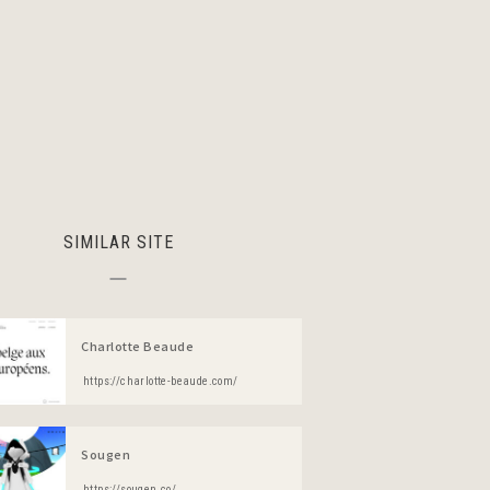
SIMILAR SITE
Charlotte Beaude
https://charlotte-beaude.com/
Sougen
https://sougen.co/