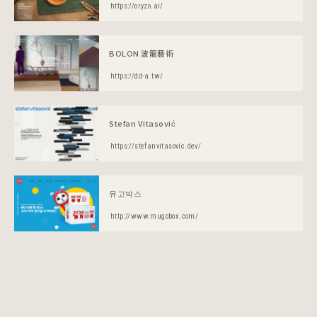
https://oryzo.ai/
BOLON 波龍藝術
https://dd-a.tw/
Stefan Vitasović
https://stefanvitasovic.dev/
뮤고박스
http://www.mugobox.com/