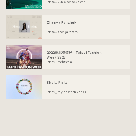
https://25residences.com/
Zhenya Rynzhuk
https://zhenyary.com/
2022臺北時裝週｜Taipei Fashion
Week SS23
https://tpefw.com/
Shaky Picks
https://myshaky.com/picks