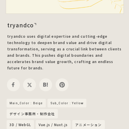
tryandco⌝
tryandco uses digital expertise and cutting-edge
technology to deepen brand value and drive digital
transformation, serving as a crucial link between clients
and brands. This pushes digital boundaries and
accelerates brand value growth, crafting an endless
future for brands.
Main_Color : Beige
Sub_Color : Yellow
デザイン事務所・制作会社
3D / WebGL
Vue.js / Nuxt.js
アニメーション